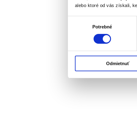
alebo ktoré od vás získali, ke
Výber
Potrebné
súhlasu
Odmietnuť