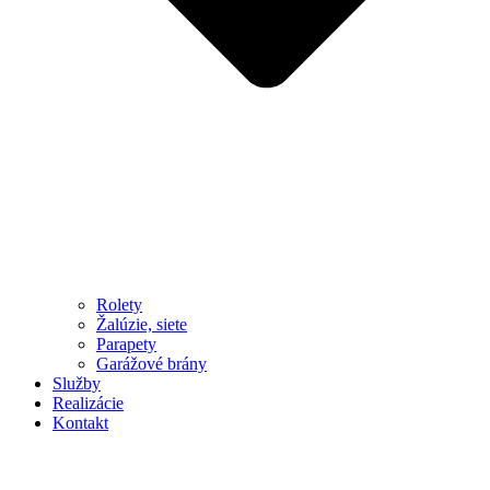
Rolety
Žalúzie, siete
Parapety
Garážové brány
Služby
Realizácie
Kontakt