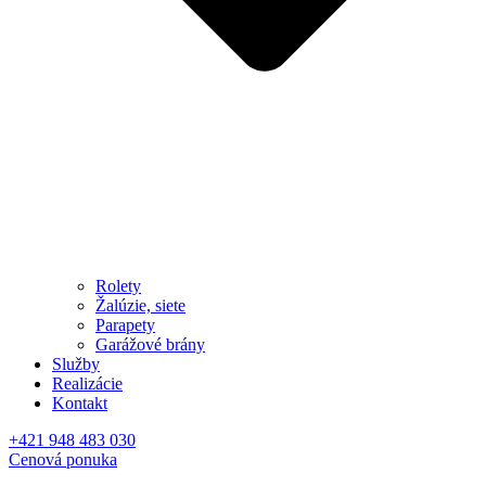
Rolety
Žalúzie, siete
Parapety
Garážové brány
Služby
Realizácie
Kontakt
+421 948 483 030
Cenová ponuka