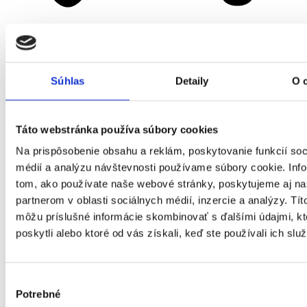
Domov
Súhlas
Detaily
O 
Okná
Táto webstránka používa súbory cookies
Na prispôsobenie obsahu a reklám, poskytovanie funkcií soc
médií a analýzu návštevnosti používame súbory cookie. Inf
tom, ako používate naše webové stránky, poskytujeme aj n
partnerom v oblasti sociálnych médií, inzercie a analýzy. Títo
môžu príslušné informácie skombinovať s ďalšími údajmi, kt
poskytli alebo ktoré od vás získali, keď ste používali ich služ
Výber
Potrebné
súhlasu