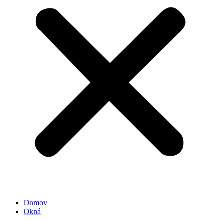
Domov
Okná