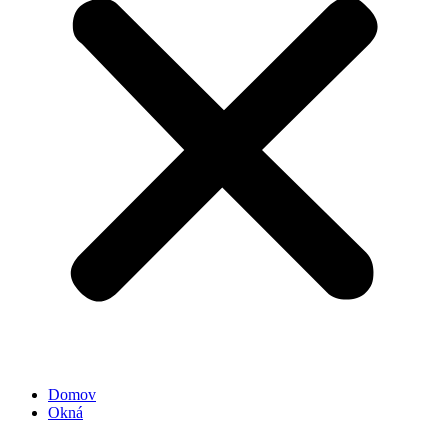
Domov
Okná