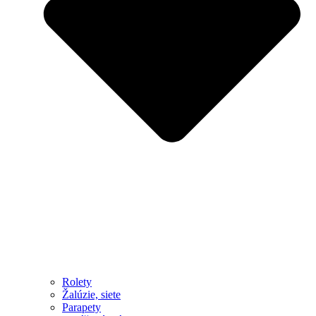
Rolety
Žalúzie, siete
Parapety