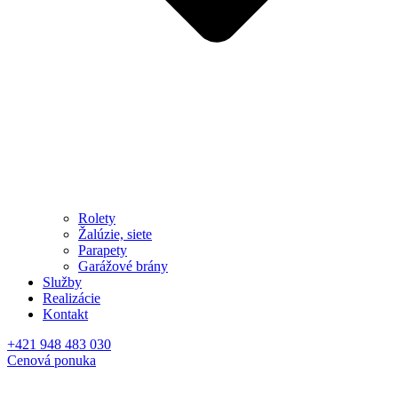
Rolety
Žalúzie, siete
Parapety
Garážové brány
Služby
Realizácie
Kontakt
+421 948 483 030
Cenová ponuka