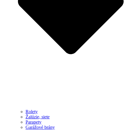
Rolety
Žalúzie, siete
Parapety
Garážové brány