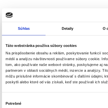
Domov
Okná
Súhlas
Detaily
O 
Táto webstránka používa súbory cookies
Na prispôsobenie obsahu a reklám, poskytovanie funkcií soc
médií a analýzu návštevnosti používame súbory cookie. Inf
tom, ako používate naše webové stránky, poskytujeme aj n
partnerom v oblasti sociálnych médií, inzercie a analýzy. Títo
môžu príslušné informácie skombinovať s ďalšími údajmi, kt
poskytli alebo ktoré od vás získali, keď ste používali ich služ
Výber
Potrebné
súhlasu