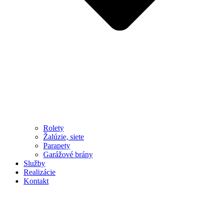
Rolety
Žalúzie, siete
Parapety
Garážové brány
Služby
Realizácie
Kontakt