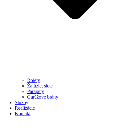
Rolety
Žalúzie, siete
Parapety
Garážové brány
Služby
Realizácie
Kontakt