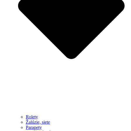
Rolety
Žalúzie, siete
Parapety