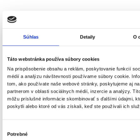
Domov
Okná
Súhlas
Detaily
O 
Táto webstránka používa súbory cookies
Na prispôsobenie obsahu a reklám, poskytovanie funkcií soc
médií a analýzu návštevnosti používame súbory cookie. Inf
tom, ako používate naše webové stránky, poskytujeme aj n
partnerom v oblasti sociálnych médií, inzercie a analýzy. Títo
môžu príslušné informácie skombinovať s ďalšími údajmi, kt
poskytli alebo ktoré od vás získali, keď ste používali ich služ
Výber
Potrebné
súhlasu