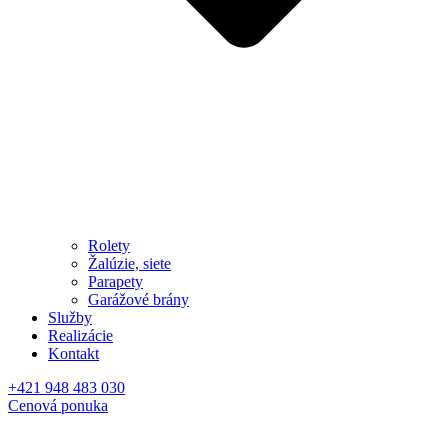
Rolety
Žalúzie, siete
Parapety
Garážové brány
Služby
Realizácie
Kontakt
+421 948 483 030
Cenová ponuka