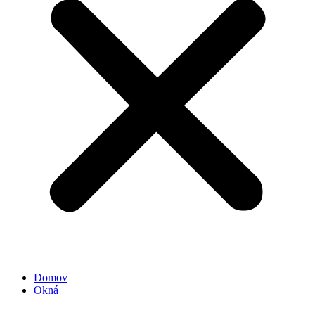
Domov
Okná