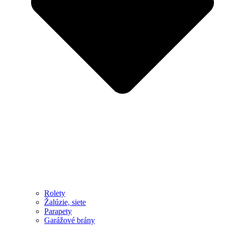
Rolety
Žalúzie, siete
Parapety
Garážové brány