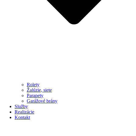
Rolety
Žalúzie, siete
Parapety
Garážové brány
Služby
Realizácie
Kontakt