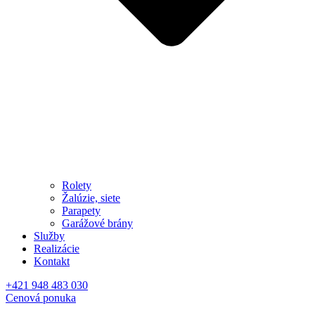
Rolety
Žalúzie, siete
Parapety
Garážové brány
Služby
Realizácie
Kontakt
+421 948 483 030
Cenová ponuka