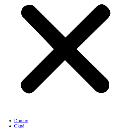
Domov
Okná