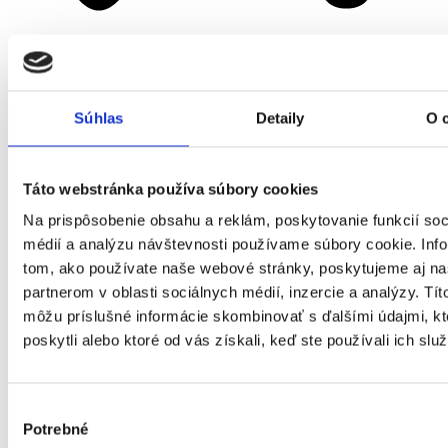
Domov
Súhlas
Detaily
O 
Okná
Táto webstránka používa súbory cookies
Na prispôsobenie obsahu a reklám, poskytovanie funkcií soc
médií a analýzu návštevnosti používame súbory cookie. Inf
tom, ako používate naše webové stránky, poskytujeme aj n
partnerom v oblasti sociálnych médií, inzercie a analýzy. Títo
môžu príslušné informácie skombinovať s ďalšími údajmi, kt
poskytli alebo ktoré od vás získali, keď ste používali ich služ
Výber
Potrebné
súhlasu