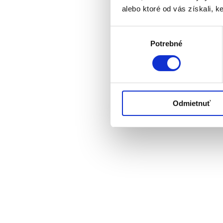
alebo ktoré od vás získali, ke
Výber
Potrebné
súhlasu
Odmietnuť