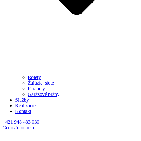
Rolety
Žalúzie, siete
Parapety
Garážové brány
Služby
Realizácie
Kontakt
+421 948 483 030
Cenová ponuka