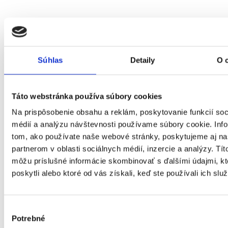
Domov
Okná
Súhlas
Detaily
O 
Táto webstránka používa súbory cookies
Na prispôsobenie obsahu a reklám, poskytovanie funkcií soc
médií a analýzu návštevnosti používame súbory cookie. Inf
tom, ako používate naše webové stránky, poskytujeme aj n
partnerom v oblasti sociálnych médií, inzercie a analýzy. Títo
môžu príslušné informácie skombinovať s ďalšími údajmi, kt
poskytli alebo ktoré od vás získali, keď ste používali ich služ
Výber
Potrebné
súhlasu