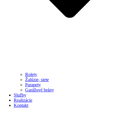
Rolety
Žalúzie, siete
Parapety
Garážové brány
Služby
Realizácie
Kontakt