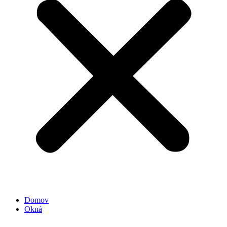
Domov
Okná