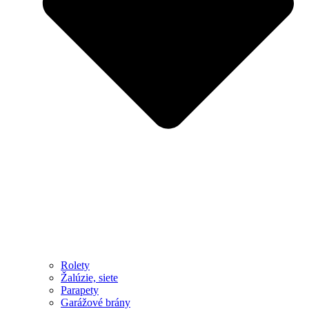
Rolety
Žalúzie, siete
Parapety
Garážové brány