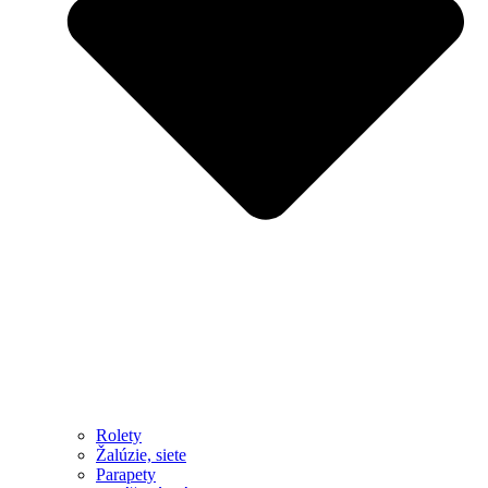
Rolety
Žalúzie, siete
Parapety